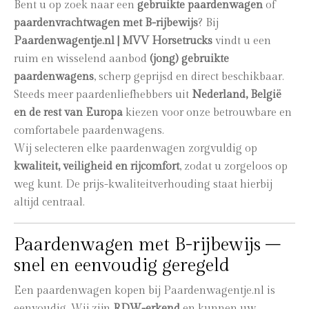
Bent u op zoek naar een
gebruikte paardenwagen
of
paardenvrachtwagen met B-rijbewijs
? Bij
Paardenwagentje.nl | MVV Horsetrucks
vindt u een
ruim en wisselend aanbod
(jong) gebruikte
paardenwagens
, scherp geprijsd en direct beschikbaar.
Steeds meer paardenliefhebbers uit
Nederland, België
en de rest van Europa
kiezen voor onze betrouwbare en
comfortabele paardenwagens.
Wij selecteren elke paardenwagen zorgvuldig op
kwaliteit, veiligheid en rijcomfort
, zodat u zorgeloos op
weg kunt. De prijs-kwaliteitverhouding staat hierbij
altijd centraal.
Paardenwagen met B-rijbewijs –
snel en eenvoudig geregeld
Een paardenwagen kopen bij Paardenwagentje.nl is
eenvoudig. Wij zijn
RDW-erkend
en kunnen uw